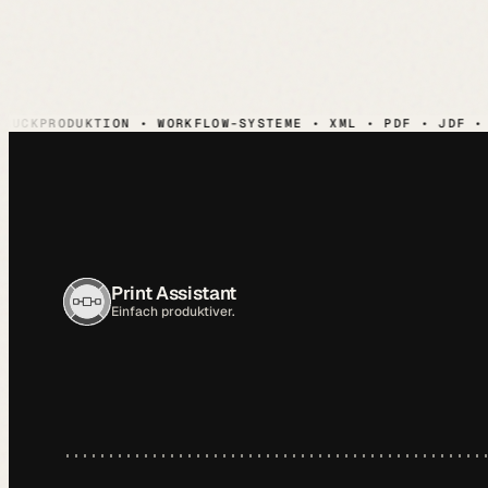
PRODUKTION • WORKFLOW-SYSTEME • XML • PDF • JDF • AUT
Print Assistant
Einfach produktiver.