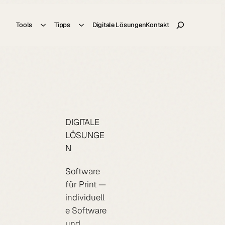
Suche
Tools
Tipps
Digitale Lösungen
Kontakt
DIGITALE
LÖSUNGE
N
Software
für Print —
individuell
e Software
und