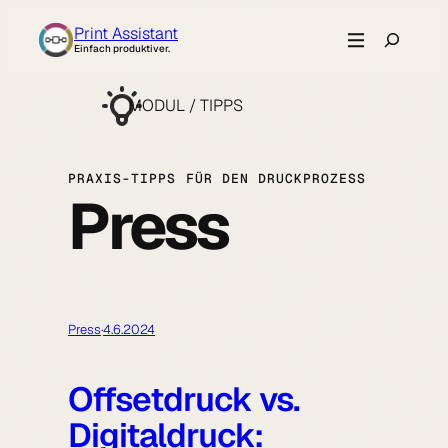
Zum
Suche
Print Assistant
Inhalt
Einfach produktiver.
springen
MODUL / TIPPS
PRAXIS-TIPPS FÜR DEN DRUCKPROZESS
Press
Press
·
4.6.2024
Offsetdruck vs.
Digitaldruck: