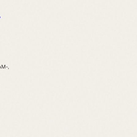
r
AM-,