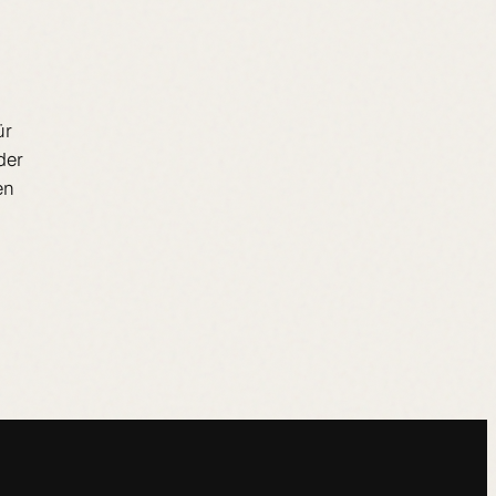
ür
der
en